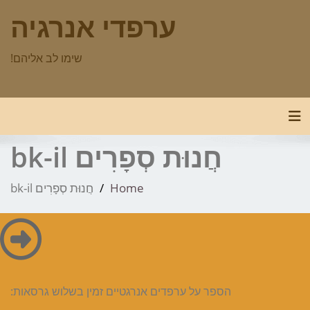
p
ערפדי אנרגיה
o
t
שימו לב אליהם!
Toggle navigation
חֲנוּת סְפָרִים bk-il
Home
חֲנוּת סְפָרִים bk-il
הספר על ערפדים אנרגטיים זמין בשלוש גרסאות: