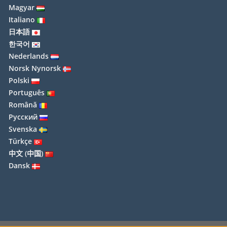
Magyar
Italiano
日本語
한국어
Nederlands
Norsk Nynorsk
Polski
Português
Română
Русский
Svenska
Türkçe
中文 (中国)
Dansk