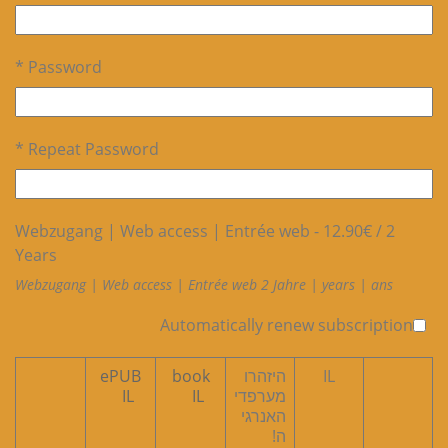
Password *
Repeat Password *
Webzugang | Web access | Entrée web
-
12.90
€
/
2
Years
Webzugang | Web access | Entrée web 2 Jahre | years | ans
Automatically renew subscription
IL
היזהרו
book
ePUB
מערפדי
IL
IL
האנרגי
ה!