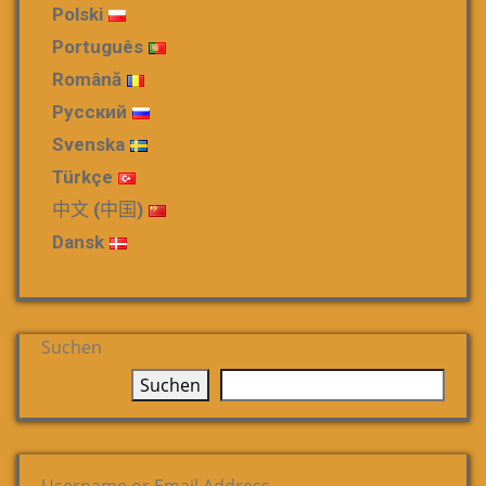
Polski
Português
Română
Русский
Svenska
Türkçe
中文 (中国)
Dansk
Suchen
Suchen