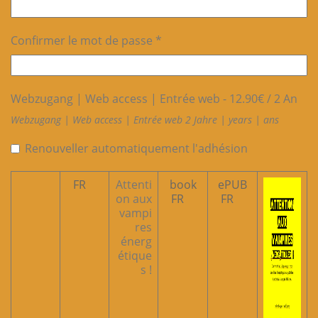
Confirmer le mot de passe *
Webzugang | Web access | Entrée web
-
12.90
€
/
2 An
Webzugang | Web access | Entrée web 2 Jahre | years | ans
Renouveller automatiquement l'adhésion
FR
Attenti
book
ePUB
on aux
FR
FR
vampi
res
énerg
étique
s !