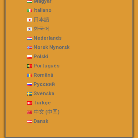
Magyar
Italiano
日本語
한국어
Nederlands
Norsk Nynorsk
Polski
Português
Română
Русский
Svenska
Türkçe
中文 (中国)
Dansk