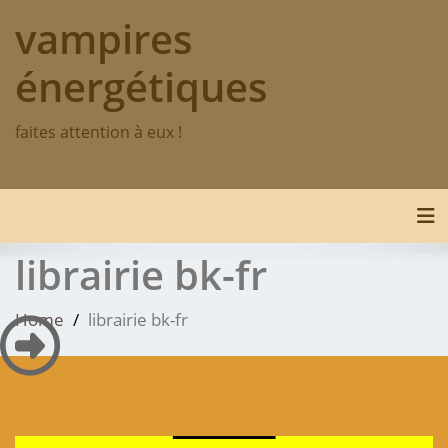
Skip
vampires
to
content
énergétiques
faites attention à eux !
Tog
librairie bk-fr
Home
librairie bk-fr