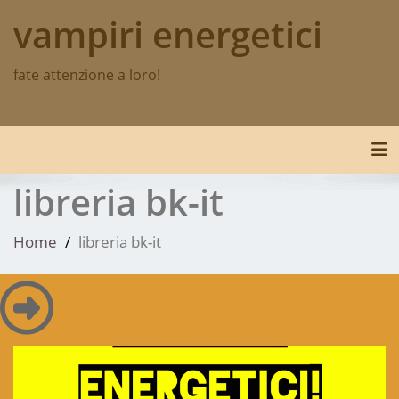
Skip
vampiri energetici
to
content
fate attenzione a loro!
Tog
libreria bk-it
Home
libreria bk-it