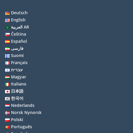
Deutsch
English
العربية AR
Čeština
Español
فارسی
Suomi
Français
עברית
Magyar
Italiano
日本語
한국어
Nederlands
Norsk Nynorsk
Polski
Português